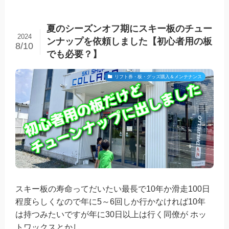
夏のシーズンオフ期にスキー板のチュー
2024
ンナップを依頼しました【初心者用の板
8/10
でも必要？】
リフト券・板・グッズ購入＆メンテナンス
スキー板の寿命ってだいたい最長で10年か滑走100日
程度らしくなので年に5～6回しか行かなければ10年
は持つみたいですが年に30日以上は行く同僚が ホッ
トワックスとかし...