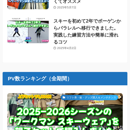
くてオススメ
2025年5月7日
スキーを初めて2年でボーゲンか
らパラレルへ移行できました。
実践した練習方法や簡単に滑れ
るコツ
2025年4月2日
PV数ランキング（全期間）
リフト券・板・グッズ購入＆メンテナンス