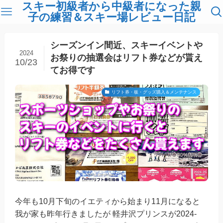
スキー初級者から中級者になった親
子の練習＆スキー場レビュー日記
シーズンイン間近、スキーイベントや
2024
お祭りの抽選会はリフト券などが貰え
10/23
てお得です
リフト券・板・グッズ購入＆メンテナンス
今年も10月下旬のイエティから始まり11月になると
我が家も昨年行きましたが 軽井沢プリンスが2024-