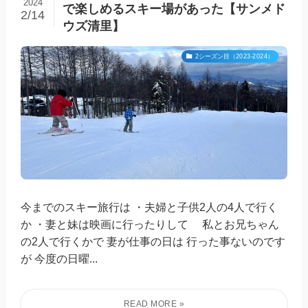
2024
で楽しめるスキー場があった【サンメド
2/14
ウズ清里】
2シーズン目（2023-2024）
今までのスキー旅行は ・夫婦と子供2人の4人で行く
か ・妻と妹は映画に行ったりして 私とお兄ちゃん
の2人で行くかで 妻が仕事の日は 行った事ないのです
が 今度の日曜...