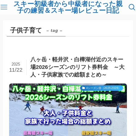
スキー初級者から中級者になった親
子の練習＆スキー場レビュー日記
子供子育て
– tag –
八ヶ岳・軽井沢・白樺湖付近のスキー
2025
場2026シーズンのリフト券料金 ～大
11/22
人・子供家族での総額まとめ～
4シーズン目（2025-2026）